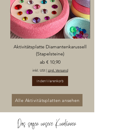
Aktivitätsplatte Diamantenkarussell
(Stapelsteine)
Sale-Preis
ab
€ 10,90
inkl. USt
|
zzgl. Versand
In den Warenkorb
Alle Aktivitätsplatten ansehen
Das sagen unsere Kund:innen