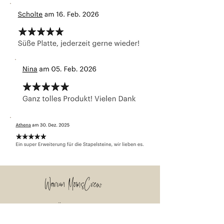
Warum MomsCrew
Handgemacht in Österreich
Einzelstücke mit Liebe gefertigt
Pädagogisch durchdacht