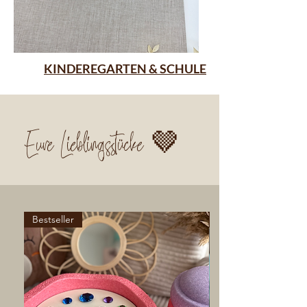
KINDEREGARTEN & SCHULE
Eure Lieblingsstücke 🤎
Bestseller
Bestseller