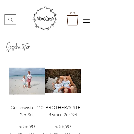
Geschwister
Geschwister 2.0
BROTHER/SISTE
2er Set
R since 2er Set
Preis
Preis
€ 56,90
€ 56,90