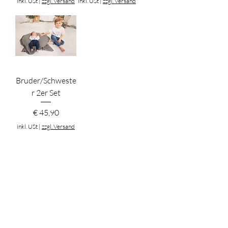
inkl. USt
|
zzgl. Versand
inkl. USt
|
zzgl. Versand
Bruder/Schweste
r 2er Set
Preis
€ 45,90
inkl. USt
|
zzgl. Versand