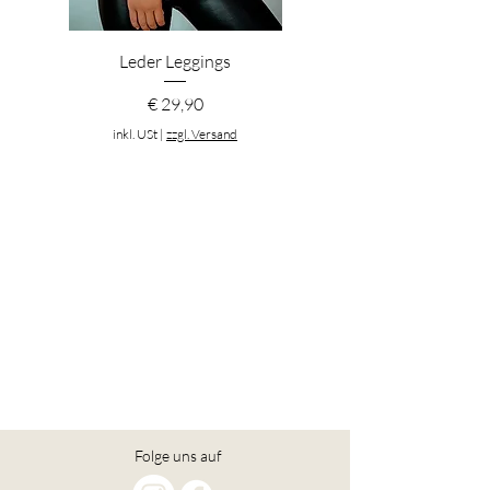
Leder Leggings
Preis
€ 29,90
inkl. USt
|
zzgl. Versand
Folge uns auf