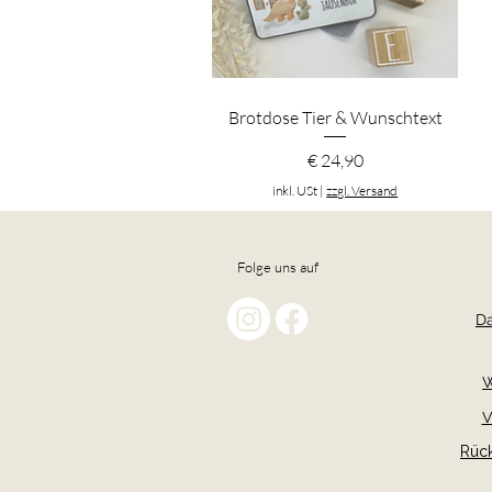
Schnellansicht
Brotdose Tier & Wunschtext
Preis
€ 24,90
inkl. USt
|
zzgl. Versand
Folge uns auf
Da
W
V
Rüc