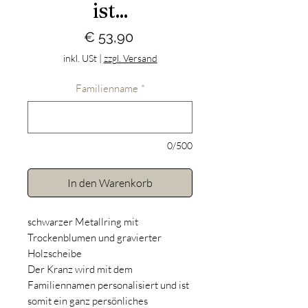
ist...
Preis
€ 53,90
inkl. USt
|
zzgl. Versand
Familienname
*
0/500
In den Warenkorb
schwarzer Metallring mit
Trockenblumen und gravierter
Holzscheibe
Der Kranz wird mit dem
Familiennamen personalisiert und ist
somit ein ganz persönliches