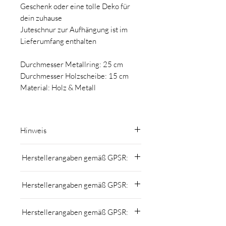
Geschenk oder eine tolle Deko für
dein zuhause
Juteschnur zur Aufhängung ist im
Lieferumfang enthalten
Durchmesser Metallring: 25 cm
Durchmesser Holzscheibe: 15 cm
Material: Holz & Metall
Hinweis
Da es sich bei den Trockenblumen um
Herstellerangaben gemäß GPSR:
Naturmaterialien handelt, kann es zu
Abweichungen vom Foto kommen.
MomsCrew
Holz ist ein Naturprodukt und kann von
Herstellerangaben gemäß GPSR:
Nicole Kuntner
der Maserung und Farbe unterschiedlich
Schönherrgasse 13, 2620 Neunkirchen
sein. Ebenso kann die Gravur von der
MomsCrew
welcome@momscrew.at
Farbe am Bild abweichen.
Herstellerangaben gemäß GPSR:
Nicole Kuntner
www.momscrew.at
Schönherrgasse 13, 2620 Neunkirchen