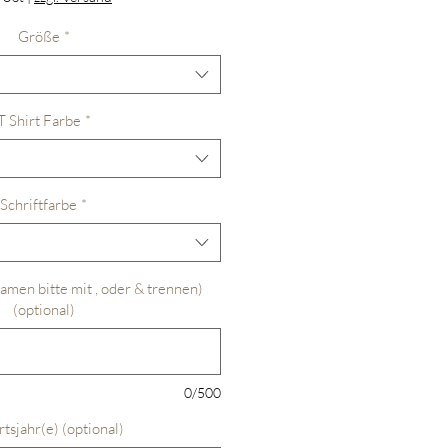
Größe
*
T Shirt Farbe
*
Schriftfarbe
*
men bitte mit , oder & trennen)
(optional)
0/500
tsjahr(e) (optional)