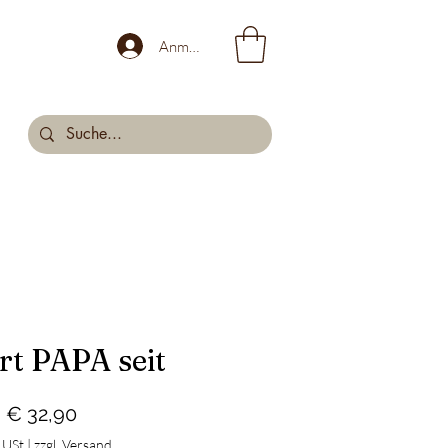
Anmelden
rt PAPA seit
Preis
€ 32,90
. USt
|
zzgl. Versand