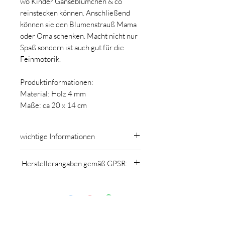
wo Kinder Gänseblümchen & co
reinstecken können. Anschließend
können sie den Blumenstrauß Mama
oder Oma schenken. Macht nicht nur
Spaß sondern ist auch gut für die
Feinmotorik.
Produktinformationen:
Material: Holz 4 mm
Maße: ca 20 x 14 cm
wichtige Informationen
Der Artikel ist ein Dekoartikel - kein
Herstellerangaben gemäß GPSR:
Spielzeug! Kinder nicht unbeaufsichtigt
verwenden lassen!
MomsCrew
Holz ist ein Naturprodukt daher
Nicole Kuntner
sind Abweichungen in Maserung und
Schönherrgasse 13, 2620 Neunkirchen
Farbe möglich und stellen keinen
welcome@momscrew.at
Reklamationsgrund dar.
www.momscrew.at