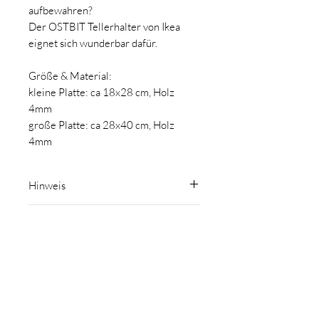
aufbewahren?
Der OSTBIT Tellerhalter von Ikea
eignet sich wunderbar dafür.
Größe & Material:
kleine Platte: ca 18x28 cm, Holz
4mm
große Platte: ca 28x40 cm, Holz
4mm
Hinweis
Holz ist ein Naturprodukt daher
Sicherheitshinweis
sind Abweichungen in Maserung und
Farbe möglich und stellen keinen
Nicht ohne Aufsicht von Erwachsenen
Reklamationsgrund dar.
Herstellerangaben gemäß GPSR:
verwenden. Verschluckungsgefahr wegen
Kleinteile.
Lieferumfang: Holzplatte ohne
MomsCrew
Spielmaterialien
Nicole Kuntner
Schönherrgasse 13, 2620 Neunkirchen