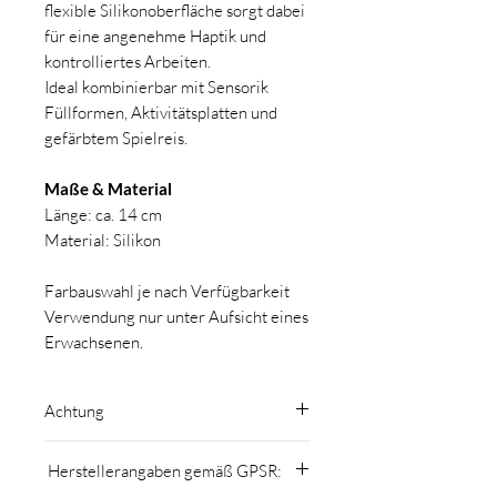
flexible Silikonoberfläche sorgt dabei
für eine angenehme Haptik und
kontrolliertes Arbeiten.
Ideal kombinierbar mit Sensorik
Füllformen, Aktivitätsplatten und
gefärbtem Spielreis.
Maße & Material
Länge: ca. 14 cm
Material: Silikon
Farbauswahl je nach Verfügbarkeit
Verwendung nur unter Aufsicht eines
Erwachsenen.
Achtung
Kinder unter 3 Jahre nicht unbeaufsichtigt
Herstellerangaben gemäß GPSR:
lassen- Erstickungsgefahr wegen
Kleinteile