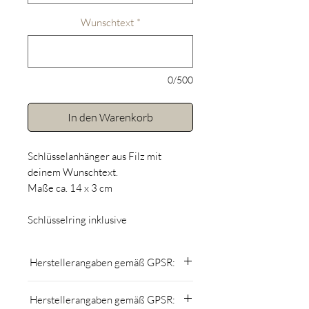
Wunschtext
*
0/500
In den Warenkorb
Schlüsselanhänger aus Filz mit
deinem Wunschtext.
Maße ca. 14 x 3 cm
Schlüsselring inklusive
Herstellerangaben gemäß GPSR:
MomsCrew
Herstellerangaben gemäß GPSR:
Nicole Kuntner