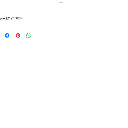
he, keine Chemikalien, Putzmittel
gemäß GPSR:
20 Neunkirchen
t