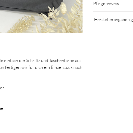
Pflegehnweis
Wir empfehlen Handwäsc
Herstellerangaben 
oder Ähnliches
MomsCrew
Nicole Kuntner
Schönherrgasse 13, 26
welcome@momscrew.a
www.momscrew.at
le einfach die Schrift- und Taschenfarbe aus.
 fertigen wir für dich ein Einzelstück nach
er
he