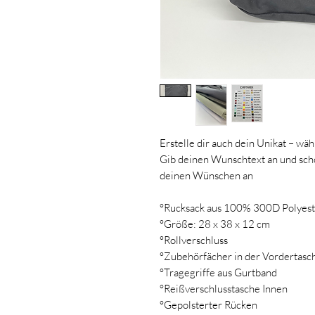
Erstelle dir auch dein Unikat – wäh
Gib deinen Wunschtext an und schon
deinen Wünschen an
°Rucksack aus 100% 300D Polyest
°Größe: 28 x 38 x 12 cm
°Rollverschluss
°Zubehörfächer in der Vordertasc
°Tragegriffe aus Gurtband
°Reißverschlusstasche Innen
°Gepolsterter Rücken