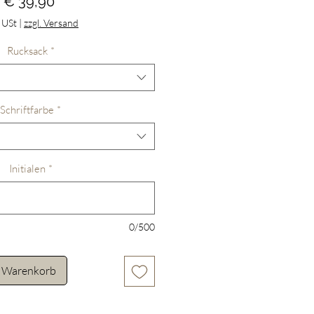
Preis
€ 39,90
. USt
|
zzgl. Versand
Rucksack
*
Schriftfarbe
*
Initialen
*
0/500
n Warenkorb