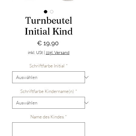
Turnbeutel
Initial Kind
Preis
€ 19,90
inkl. USt
|
zzgl. Versand
Schriftfarbe Initial
*
Schriftfarbe Kindername(n)
*
Name des Kindes
*