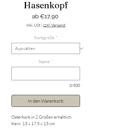
Hasenkopf
Sale-
ab
€17,90
Preis
inkl. USt
|
zzgl. Versand
Korbgröße
*
Name
*
0/500
In den Warenkorb
Osterkorb in 2 Größen erhältlich
klein: 13 x 17,5 x 13 cm