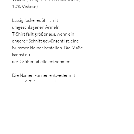
10% Viskose)
Lässig lockeres Shirt mit
umgeschlagenen Ärmeln.
T-Shirt fällt größer aus, wenn ein
engerer Schnitt gewünscht ist, eine
Nummer kleiner bestellen. Die Maße
kannst du
der Größentabelle entnehmen.
Die Namen können entweder mit
einem & Zeichen oder Herzen
getrennt werden (siehe Fotos)
Pflegehinweis
Mit maximal 30° waschen
Herstellerangaben gemäß GPSR:
Nicht mit chemischen Mitteln
behandeln und nicht chemisch reinigen