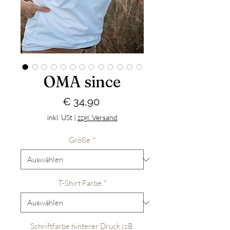
OMA since
Preis
€ 34,90
inkl. USt
|
zzgl. Versand
Größe
*
T-Shirt Farbe
*
Schriftfarbe hinterer Druck (zB.