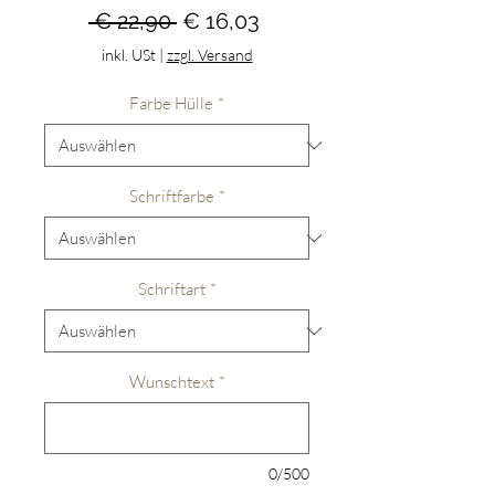
Standardpreis
Sale-
 € 22,90 
€ 16,03
Preis
inkl. USt
|
zzgl. Versand
Farbe Hülle
*
Schriftfarbe
*
Schriftart
*
Wunschtext
*
0/500