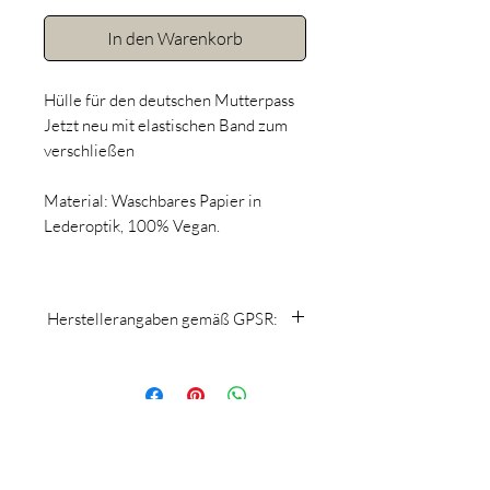
In den Warenkorb
Hülle für den deutschen Mutterpass
Jetzt neu mit elastischen Band zum
verschließen
Material: Waschbares Papier in
Lederoptik, 100% Vegan.
Herstellerangaben gemäß GPSR:
MomsCrew
Nicole Kuntner
Schönherrgasse 13, 2620 Neunkirchen
welcome@momscrew.at
www.momscrew.at
Folge uns auf