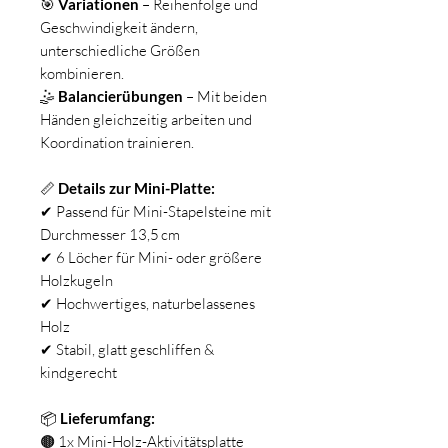
🎯
Variationen
– Reihenfolge und
Geschwindigkeit ändern,
unterschiedliche Größen
kombinieren.
🤹
Balancierübungen
– Mit beiden
Händen gleichzeitig arbeiten und
Koordination trainieren.
📏
Details zur Mini-Platte:
✔ Passend für Mini-Stapelsteine mit
Durchmesser 13,5 cm
✔ 6 Löcher für Mini- oder größere
Holzkugeln
✔ Hochwertiges, naturbelassenes
Holz
✔ Stabil, glatt geschliffen &
kindgerecht
📦
Lieferumfang:
🟤 1x Mini-Holz-Aktivitätsplatte