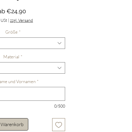
Sale-
ab
€24,90
Preis
. USt
|
zzgl. Versand
Größe
*
Material
*
ame und Vornamen
*
0/500
n Warenkorb