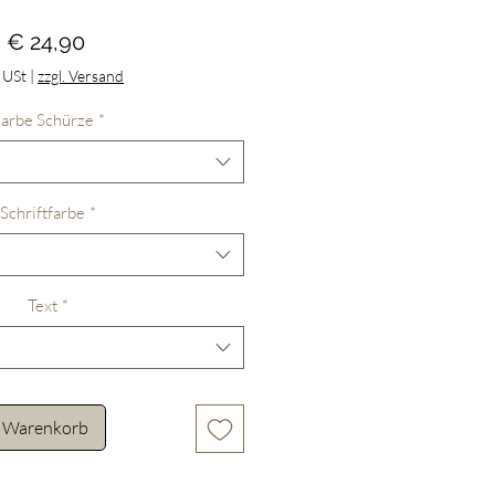
Preis
€ 24,90
. USt
|
zzgl. Versand
arbe Schürze
*
Schriftfarbe
*
Text
*
n Warenkorb