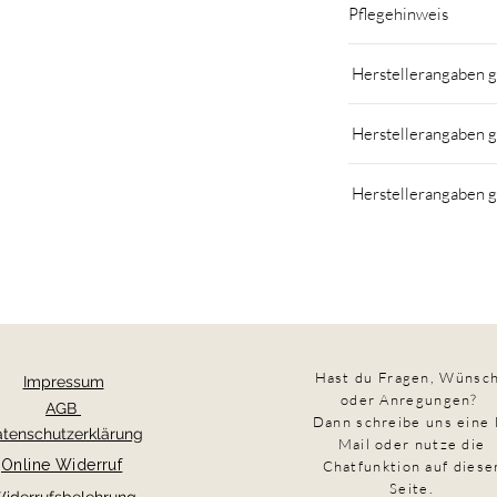
Pflegehinweis
Mit maximal 30° wa
Herstellerangaben 
oder Wäschsack)
Nicht mit chemische
MomsCrew
chemisch reinigen l
Herstellerangaben 
Nicole Kuntner
Auf links waschen
Schönherrgasse 13, 26
Nicht in den Trockn
MomsCrew
welcome@momscrew.a
Verkehrt bügeln un
Herstellerangaben 
Nicole Kuntner
www.momscrew.at
Schönherrgasse 13, 26
MomsCrew
welcome@momscrew.a
Nicole Kuntner
www.momscrew.at
Schönherrgasse 13, 26
welcome@momscrew.a
www.momscrew.at
Hast du Fragen,
Wünsc
Impressum
oder Anregungen?
AGB
Dann schreibe uns eine 
tenschutzerklärung
Mail oder nutze die
Online Widerruf
Chatfunktion auf diese
Seite.
iderrufsbelehrung