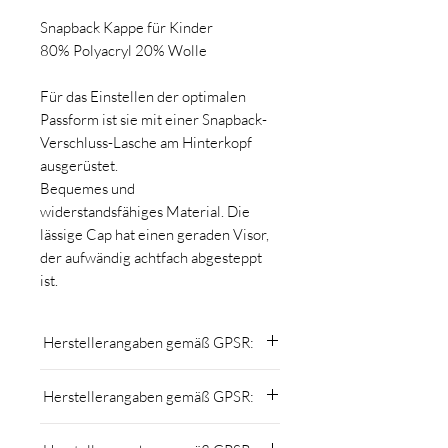
Snapback Kappe für Kinder
80% Polyacryl 20% Wolle
Für das Einstellen der optimalen
Passform ist sie mit einer Snapback-
Verschluss-Lasche am Hinterkopf
ausgerüstet.
Bequemes und
widerstandsfähiges Material. Die
lässige Cap hat einen geraden Visor,
der aufwändig achtfach abgesteppt
ist.
Herstellerangaben gemäß GPSR:
MomsCrew
Herstellerangaben gemäß GPSR:
Nicole Kuntner
Schönherrgasse 13, 2620 Neunkirchen
MomsCrew
welcome@momscrew.at