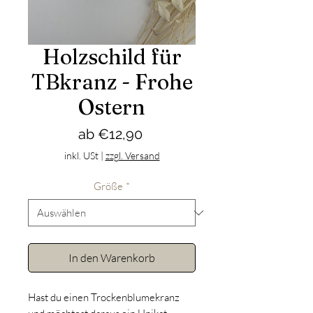
Holzschild für
TBkranz - Frohe
Ostern
Sale-
ab
€12,90
Preis
inkl. USt
|
zzgl. Versand
Größe
*
In den Warenkorb
Hast du einen Trockenblumekranz