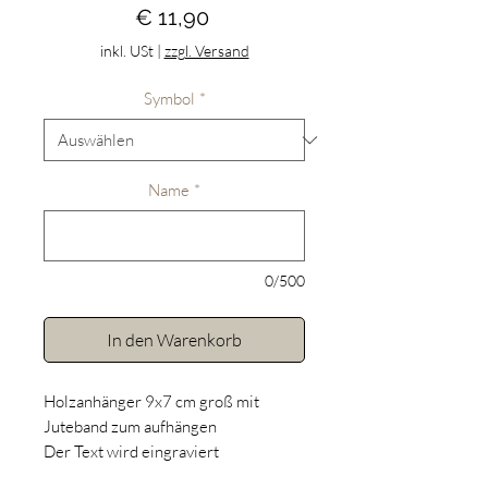
Preis
€ 11,90
inkl. USt
|
zzgl. Versand
Symbol
*
Name
*
0/500
In den Warenkorb
Holzanhänger 9x7 cm groß mit
Juteband zum aufhängen
Der Text wird eingraviert