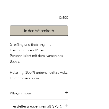
0/500
In den Warenkorb
Greifling und Beißring mit
Hasenohren aus Musselin.
Personalisiert mit dem Namen des
Babys.
Holzring: 100 % unbehandeltes Holz,
Durchmesser 7 cm
Pflegehinweis
Mit maximal 30° waschen
Herstellerangaben gemäß GPSR:
Nicht mit chemischen Mitteln