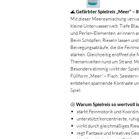
🌊
Gefärbter Spielreis „Meer“ – 
Mit dieser Meeresmischung verwand
kleine Unterwasserwelt. Tiefe Bla
und Perlen-Elementen, erinnern a
Beim Schöpfen, Rieseln lassen und
Bewegungsabläufe, die die Feinmo
stärken. Gleichzeitig eröffnet die
Themenwelten rund um Strand, Me
Besonders stimmig wirkt der Spiel
Füllform „Meer“ – Fisch, Seestern
entstehen spannende Kontraste u
Spiel.
🐚
Warum Spielreis so wertvoll i
stärkt Feinmotorik und Koordin
unterstützt konzentrierte, ruhi
wirkt durch gleichmäßiges Ries
regt Fantasie und kreatives Ges