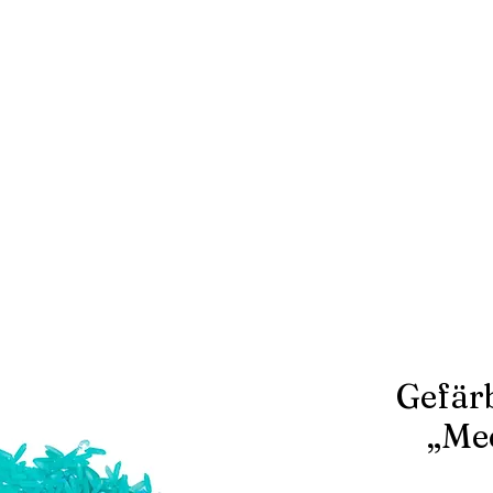
Gefärb
„Mee