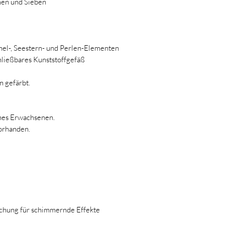
men und Sieben
el-, Seestern- und Perlen-Elementen
hließbares Kunststoffgefäß
n gefärbt.
nes Erwachsenen.
orhanden.
chung für schimmernde Effekte