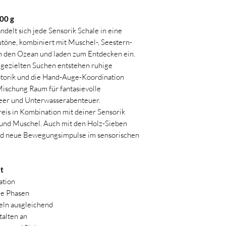
800 g
elt sich jede Sensorik Schale in eine
utöne, kombiniert mit Muschel-, Seestern-
n den Ozean und laden zum Entdecken ein.
 gezielten Suchen entstehen ruhige
torik und die Hand-Auge-Koordination
 Mischung Raum für fantasievolle
er und Unterwasserabenteuer.
reis in Kombination mit deiner Sensorik
 und Muschel. Auch mit den Holz-Sieben
nd neue Bewegungsimpulse im sensorischen
st
ation
ge Phasen
eln ausgleichend
talten an