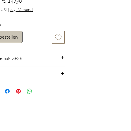
Preis
€ 14,90
. USt
|
zzgl. Versand
n
bestellen
gemäß GPSR:
3 Jahren geeignet.
leinteile. Erstickungsgefahr.
 zum Verzehr bestimmt.
Farbstoffen gefärbt – dennoch kein
es Erwachsenen verwenden.
t vermeiden, da der Reis abfärben kann.
igung der Verpackung nicht verwenden.