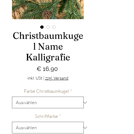
Christbaumkuge
l Name
Kalligrafie
Preis
€ 16,90
inkl. USt
|
zzgl. Versand
Farbe Christbaumkugel
*
Schriftfarbe
*