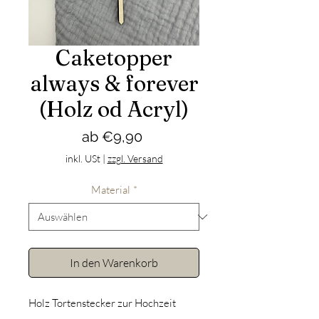
Caketopper
always & forever
(Holz od Acryl)
Sale-
ab
€9,90
Preis
inkl. USt
|
zzgl. Versand
Material
*
In den Warenkorb
Holz Tortenstecker zur Hochzeit