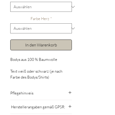
Farbe Herz
*
In den Warenkorb
Bodys aus 100 % Baumwolle
Text weiß oder schwarz (je nach
Farbe des Bodys/Shirts)
Pflegehinweis
Mit maximal 30° waschen
Herstellerangaben gemäß GPSR:
Nicht mit chemischen Mitteln
behandeln und nicht chemisch reinigen