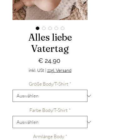
Alles liebe
Vatertag
Preis
€ 24,90
inkl. USt
|
zzgl. Versand
Größe Body/T-Shirt
*
Farbe Body/T-Shirt
*
Armlänge Body
*