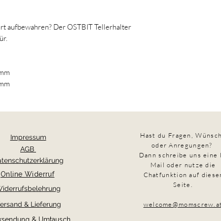
ert aufbewahren? Der OSTBIT Tellerhalter
ür.
4mm
4mm
Hast du Fragen,
Wünsc
Impressum
oder Anregungen?
AGB
Dann schreibe uns eine 
tenschutzerklärung
Mail oder nutze die
Online Widerruf
Chatfunktion auf diese
Seite.
iderrufsbelehrung
ersand & Lieferung
welcome@momscrew.a
ksendung & Umtausch