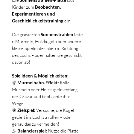
Die
Sonnenstrahlen-Platte
lädt
Kinder zum
Beobachten,
Experimentieren und
Geschicklichkeitstraining
ein.
Die gravierten
Sonnenstrahlen
leite
n Murmeln, Holzkugeln oder andere
kleine Spielmaterialien in Richtung
des Lochs – oder halten sie geschickt
davon ab!
Spielideen & Möglichkeiten:
🌞
Murmelbahn-Effekt:
Rolle
Murmeln oder Holzkugeln entlang
der Gravur und beobachte ihre
Wege.
🎯
Zielspiel:
Versuche, die Kugel
gezielt ins Loch zu rollen – oder
genau das zu vermeiden!
🤹
Balancierspiel:
Nutze die Platte