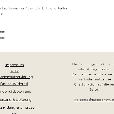
ert aufbewahren? Der OSTBIT Tellerhalter
ür.
4mm
4mm
Hast du Fragen,
Wünsc
Impressum
oder Anregungen?
AGB
Dann schreibe uns eine 
tenschutzerklärung
Mail oder nutze die
Online Widerruf
Chatfunktion auf diese
Seite.
iderrufsbelehrung
ersand & Lieferung
welcome@momscrew.a
ksendung & Umtausch