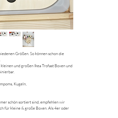
welcome@momscrew.a
www.momscrew.at
chiedenen Größen. So können schon die
.
e kleinen und großen Ikea Trofast Boxen und
inierbar.
Pompoms, Kugeln,
mer schön sortiert sind, empfehlen wir
ch für kleine & große Boxen. Als 4er oder