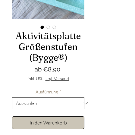
Aktivitätsplatte
Größenstufen
(Bygge®)
Sale-
ab
€8,90
Preis
inkl. USt
|
zzgl. Versand
Ausführung
*
In den Warenkorb