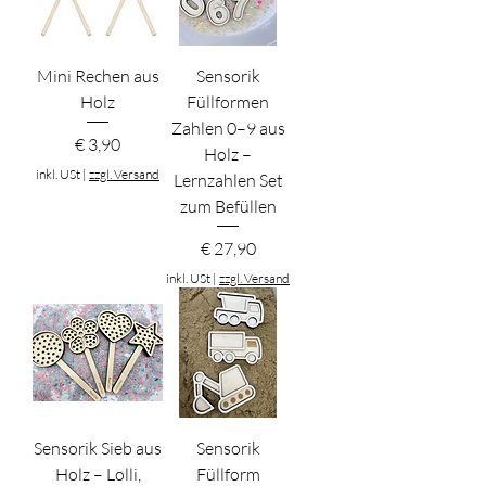
Mini Rechen aus
Sensorik
Holz
Füllformen
Zahlen 0–9 aus
Preis
€ 3,90
Holz –
inkl. USt
|
zzgl. Versand
Lernzahlen Set
zum Befüllen
Preis
€ 27,90
inkl. USt
|
zzgl. Versand
Sensorik Sieb aus
Sensorik
Holz – Lolli,
Füllform