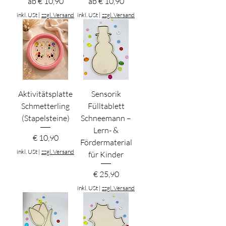
Sale-Preis
Sale-Preis
ab
€ 10,90
ab
€ 10,90
inkl. USt
|
zzgl. Versand
inkl. USt
|
zzgl. Versand
Aktivitätsplatte
Sensorik
Schmetterling
Fülltablett
(Stapelsteine)
Schneemann –
Lern- &
Preis
€ 10,90
Fördermaterial
inkl. USt
|
zzgl. Versand
für Kinder
Preis
€ 25,90
inkl. USt
|
zzgl. Versand