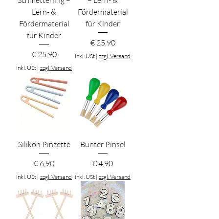
Schmetterling –
– Lern- &
Lern- &
Fördermaterial
Fördermaterial
für Kinder
für Kinder
Preis
€ 25,90
Preis
€ 25,90
inkl. USt
|
zzgl. Versand
inkl. USt
|
zzgl. Versand
Silikon Pinzette
Bunter Pinsel
Preis
Preis
€ 6,90
€ 4,90
inkl. USt
|
zzgl. Versand
inkl. USt
|
zzgl. Versand