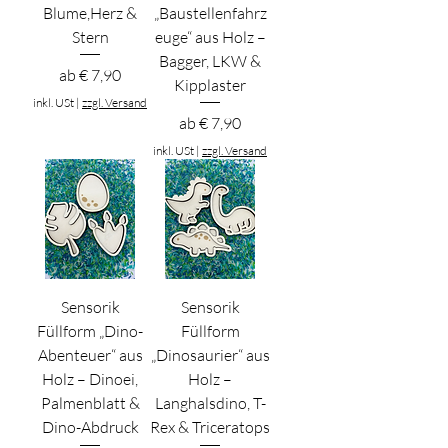
Blume,Herz &
„Baustellenfahrz
Stern
euge“ aus Holz –
Bagger, LKW &
Sale-Preis
ab
€ 7,90
Kipplaster
inkl. USt
|
zzgl. Versand
Sale-Preis
ab
€ 7,90
inkl. USt
|
zzgl. Versand
Sensorik
Sensorik
Füllform „Dino-
Füllform
Abenteuer“ aus
„Dinosaurier“ aus
Holz – Dinoei,
Holz –
Palmenblatt &
Langhalsdino, T-
Dino-Abdruck
Rex & Triceratops