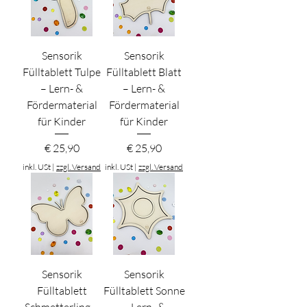
Sensorik
Sensorik
Fülltablett Tulpe
Fülltablett Blatt
– Lern- &
– Lern- &
Fördermaterial
Fördermaterial
für Kinder
für Kinder
Preis
Preis
€ 25,90
€ 25,90
inkl. USt
|
zzgl. Versand
inkl. USt
|
zzgl. Versand
Sensorik
Sensorik
Fülltablett
Fülltablett Sonne